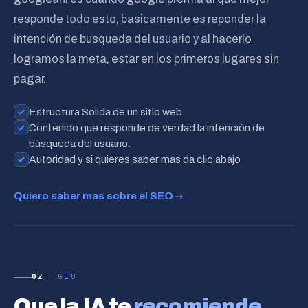
responde todo esto, basicamente es reponder la
intención de busqueda del usuario y al hacerlo
logramos la meta, estar en los primeros lugares sin
pagar.
Estructura Solida de un sitio web
Contenido que responde de verdad la intención de
búsqueda del usuario.
Autoridad y si quieres saber mas da clic abajo
Quiero saber mas sobre el SEO
→
agencia seo en mérida
02
· GEO
1 · TÚ
Que la IA te
recomiende