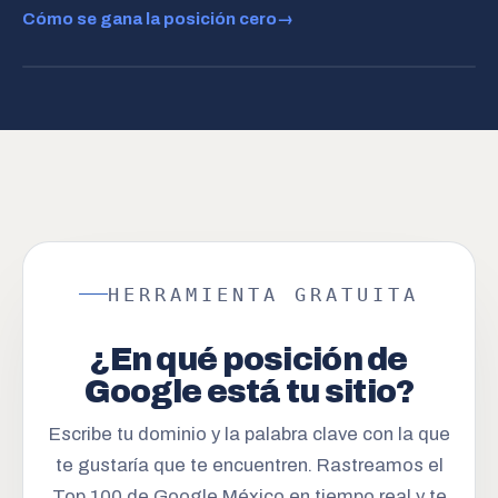
Cómo se gana la posición cero
→
POSICIÓN 0
mejor agencia seo en mérida
✦ Márkora, agencia SEO en Mérida.
HERRAMIENTA GRATUITA
la respuesta que lee la voz →
¿En qué posición de
Google está tu sitio?
Escribe tu dominio y la palabra clave con la que
te gustaría que te encuentren. Rastreamos el
Top 100 de Google México en tiempo real y te