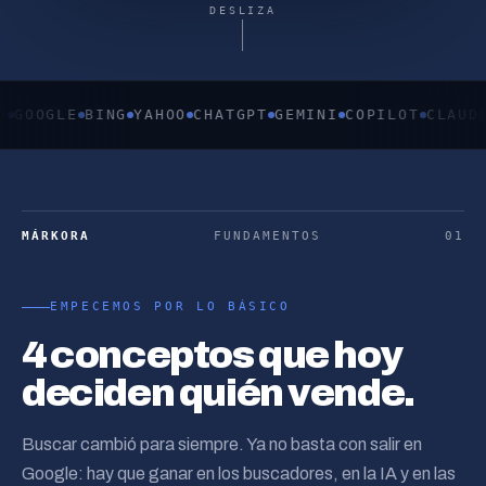
DESLIZA
OGLE
BING
YAHOO
CHATGPT
GEMINI
COPILOT
CLAUDE
PE
MÁRKORA
FUNDAMENTOS
01
EMPECEMOS POR LO BÁSICO
4 conceptos que hoy
deciden quién vende.
Buscar cambió para siempre. Ya no basta con salir en
Google: hay que ganar en los buscadores, en la IA y en las