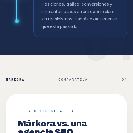
Posiciones, tráfico, conversiones y
siguientes pasos en un reporte claro,
sin tecnicismos. Sabrás exactamente
qué está pasando.
0
MÁRKORA
COMPARATIVA
04
LA DIFERENCIA REAL
Márkora vs. una
agencia SEO