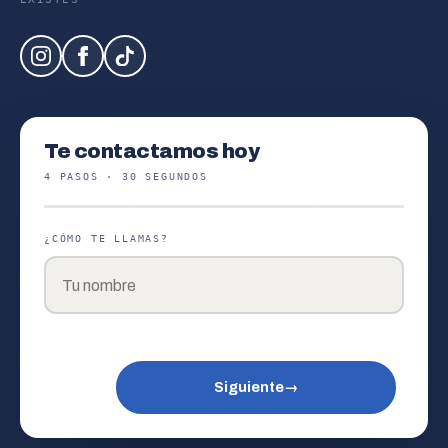
Te contactamos hoy
4 PASOS · 30 SEGUNDOS
¿CÓMO TE LLAMAS?
Siguiente
→