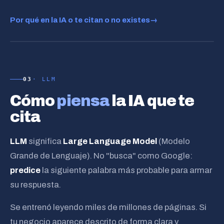
Por qué en la IA o te citan o no existes
→
respuesta de la IA
03
· LLM
Cómo
piensa
la IA que te
cita
✦ Márkora
LLM
significa
Large Language Model
(Modelo
o te citan · o no existes
Grande de Lenguaje). No "busca" como Google:
predice
la siguiente palabra más probable para armar
su respuesta.
Se entrenó leyendo miles de millones de páginas. Si
tu negocio aparece descrito de forma clara y